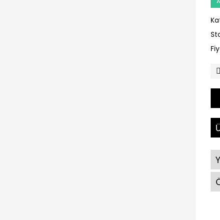
Ka
St
Fi
Ü
Ö