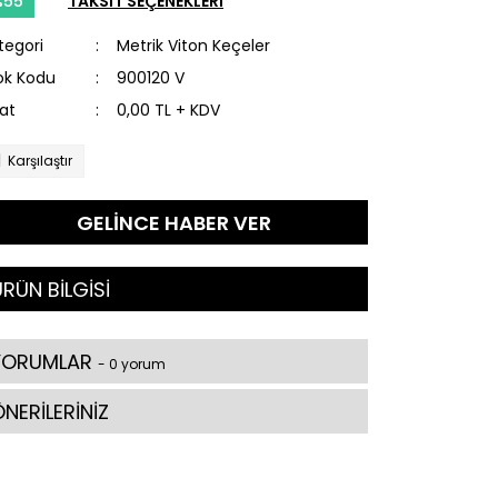
%55
TAKSİT SEÇENEKLERİ
tegori
Metrik Viton Keçeler
ok Kodu
900120 V
yat
0,00 TL + KDV
Karşılaştır
GELİNCE HABER VER
RÜN BİLGİSİ
YORUMLAR
- 0 yorum
NERİLERİNİZ