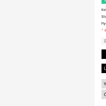
Ka
St
Fi
* 
Ü
Ö