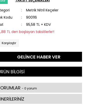
%55
TAKSİT SEÇENEKLERİ
tegori
Metrik Nitril Keçeler
ok Kodu
900116
yat
95,58 TL + KDV
4,88 TL den başlayan taksitlerle!!
Karşılaştır
GELİNCE HABER VER
RÜN BİLGİSİ
YORUMLAR
- 0 yorum
NERİLERİNİZ