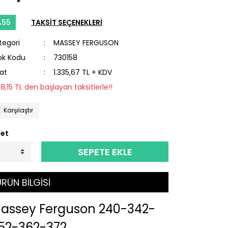
%55
TAKSİT SEÇENEKLERİ
tegori
MASSEY FERGUSON
ok Kodu
730158
yat
1.335,67 TL + KDV
68,15 TL den başlayan taksitlerle!!
Karşılaştır
et
SEPETE EKLE
RÜN BİLGİSİ
assey Ferguson 240-342-
52-362-372