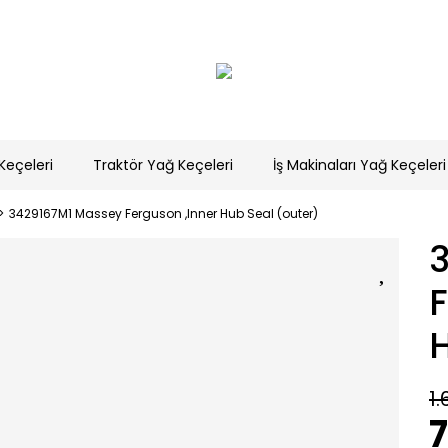
Keçeleri
Traktör Yağ Keçeleri
İş Makinaları Yağ Keçeleri
3429167M1 Massey Ferguson ,Inner Hub Seal (outer)
F
H
1.
7