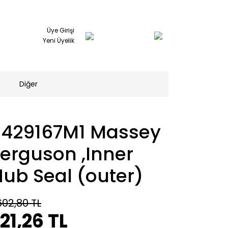
Üye Girişi
Yeni Üyelik
Diğer
3429167M1 Massey
erguson ,Inner
ub Seal (outer)
602,80 TL
21,26 TL