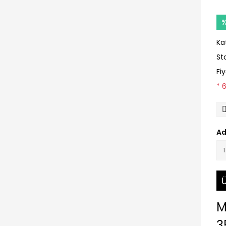
Ka
St
Fi
* 
Ad
Ü
M
3