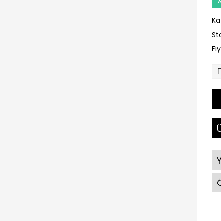
Ka
St
Fi
Ü
Ö