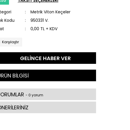
%55
TAKSİT SEÇENEKLERİ
tegori
Metrik Viton Keçeler
ok Kodu
950331 V.
yat
0,00 TL + KDV
Karşılaştır
GELİNCE HABER VER
RÜN BİLGİSİ
YORUMLAR
- 0 yorum
NERİLERİNİZ