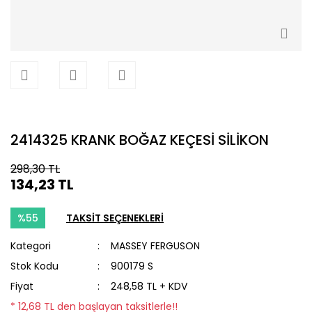
2414325 KRANK BOĞAZ KEÇESİ SİLİKON
298,30 TL
134,23 TL
%55
TAKSİT SEÇENEKLERİ
Kategori
MASSEY FERGUSON
Stok Kodu
900179 S
Fiyat
248,58 TL + KDV
* 12,68 TL den başlayan taksitlerle!!