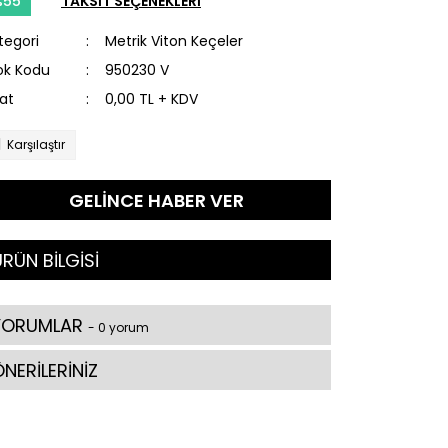
%55
TAKSİT SEÇENEKLERİ
tegori
Metrik Viton Keçeler
ok Kodu
950230 V
yat
0,00 TL + KDV
Karşılaştır
GELİNCE HABER VER
RÜN BİLGİSİ
YORUMLAR
- 0 yorum
NERİLERİNİZ