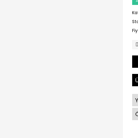
Ka
St
Fi
Ü
Ö