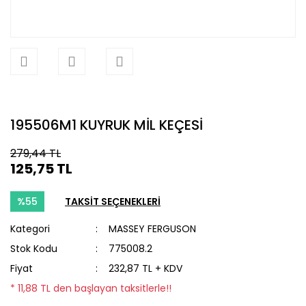
195506M1 KUYRUK MİL KEÇESİ
279,44 TL
125,75 TL
%55
TAKSİT SEÇENEKLERİ
Kategori
MASSEY FERGUSON
Stok Kodu
775008.2
Fiyat
232,87 TL + KDV
* 11,88 TL den başlayan taksitlerle!!