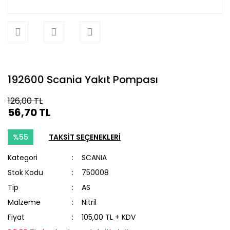
192600 Scania Yakıt Pompası
126,00 TL
56,70 TL
%55
TAKSİT SEÇENEKLERİ
Kategori
SCANIA
Stok Kodu
750008
Tip
AS
Malzeme
Nitril
Fiyat
105,00 TL + KDV