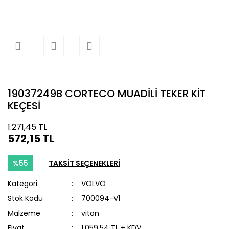
19037249B CORTECO MUADİLİ TEKER KİT
KEÇESİ
1.271,45 TL
572,15 TL
%55
TAKSİT SEÇENEKLERİ
Kategori
VOLVO
Stok Kodu
700094-V1
Malzeme
viton
Fiyat
1.059,54 TL + KDV