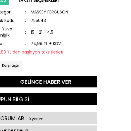
%55
TAKSİT SEÇENEKLERİ
tegori
MASSEY FERGUSON
ok Kodu
755043
l-Yuva-
15 - 21 - 4.5
nişlik
yat
74,99 TL + KDV
3,83 TL den başlayan taksitlerle!!
Karşılaştır
GELİNCE HABER VER
RÜN BİLGİSİ
YORUMLAR
- 0 yorum