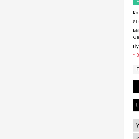
Ka
St
Mi
Ge
Fi
* 
Ü