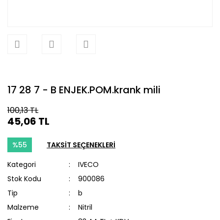
17 28 7 - B ENJEK.POM.krank mili
100,13 TL
45,06 TL
%55
TAKSİT SEÇENEKLERİ
Kategori
IVECO
Stok Kodu
900086
Tip
b
Malzeme
Nitril