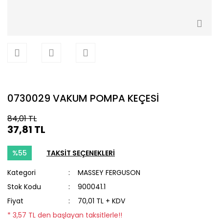
0730029 VAKUM POMPA KEÇESİ
84,01 TL
37,81 TL
%55
TAKSİT SEÇENEKLERİ
Kategori
MASSEY FERGUSON
Stok Kodu
900041.1
Fiyat
70,01 TL + KDV
* 3,57 TL den başlayan taksitlerle!!