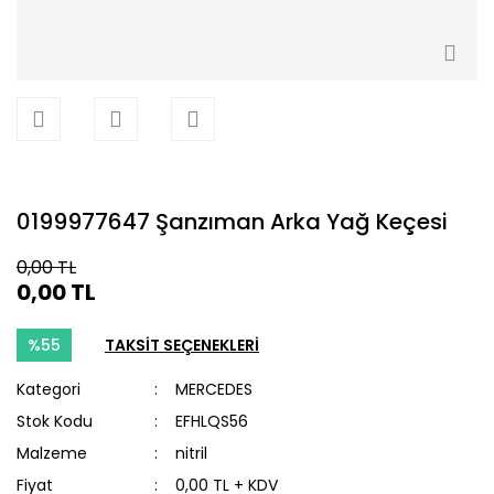
0199977647 Şanzıman Arka Yağ Keçesi
0,00 TL
0,00 TL
%55
TAKSİT SEÇENEKLERİ
Kategori
MERCEDES
Stok Kodu
EFHLQS56
Malzeme
nitril
Fiyat
0,00 TL + KDV