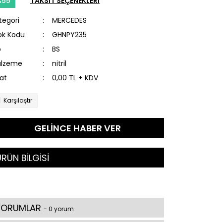
%55
TAKSİT SEÇENEKLERİ
tegori
MERCEDES
ok Kodu
GHNPY235
p
BS
lzeme
nitril
yat
0,00 TL + KDV
Karşılaştır
GELİNCE HABER VER
RÜN BİLGİSİ
YORUMLAR
- 0 yorum