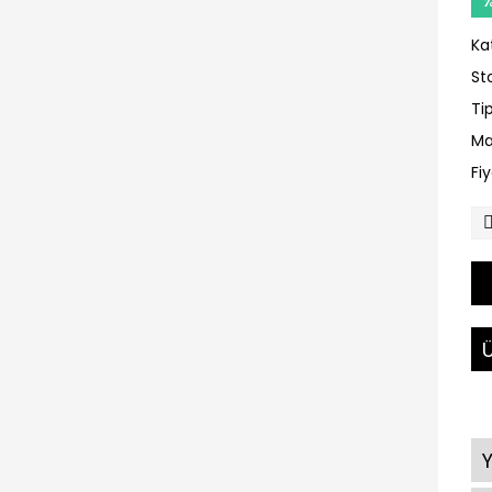
Ka
St
Ti
Ma
Fi
Ü