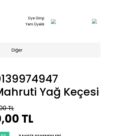
Üye Girişi
Yeni Üyelik
Diğer
0139974947
Mahruti Yağ Keçesi
00 TL
,00 TL