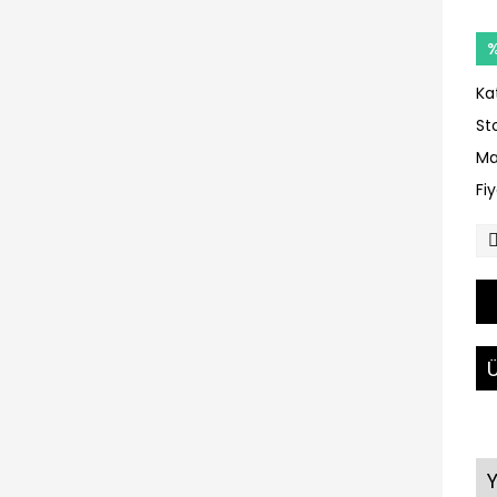
Ka
St
Ma
Fi
Ü