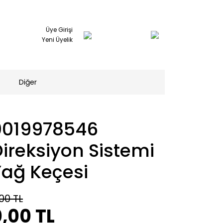
Üye Girişi
Yeni Üyelik
Diğer
0019978546
ireksiyon Sistemi
Yağ Keçesi
00 TL
,00 TL