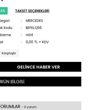
%55
TAKSİT SEÇENEKLERİ
tegori
MERCEDES
ok Kodu
BEFKLQ56
lzeme
nitril
yat
0,00 TL + KDV
Karşılaştır
GELİNCE HABER VER
RÜN BİLGİSİ
YORUMLAR
- 0 yorum