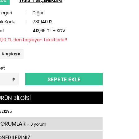
%55
TAKSİT SEÇENEKLERİ
tegori
Diğer
ok Kodu
730140.12
yat
413,65 TL + KDV
21,10 TL den başlayan taksitlerle!!
Karşılaştır
et
SEPETE EKLE
RÜN BİLGİSİ
821295
YORUMLAR
- 0 yorum
NERİLERİNİZ