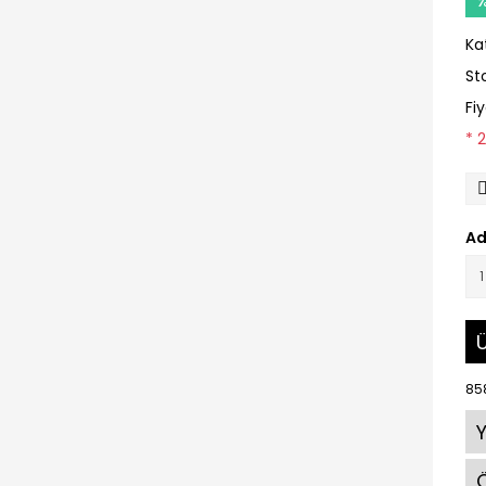
Ka
St
Fi
* 
Ad
Ü
85
Ö