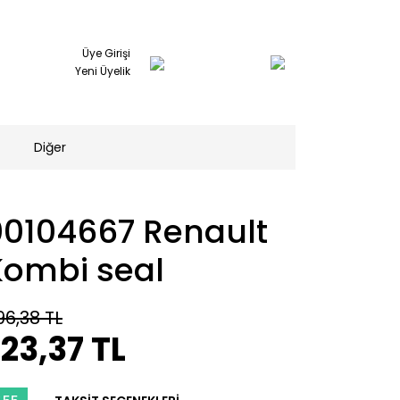
Üye Girişi
Yeni Üyelik
Diğer
00104667 Renault
Kombi seal
96,38 TL
23,37 TL