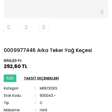
0009977446 Arka Teker Yağ Keçesi
650,23 TL
292,60 TL
%55
TAKSİT SEÇENEKLERİ
Kategori
MERCEDES
Stok Kodu
930043.-
Tip
C
Malzeme
nitril